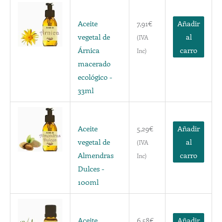
Aceite
7,91
€
Añadir
vegetal de
al
(IVA
Árnica
carro
Inc)
macerado
ecológico -
33ml
Aceite
5,29
€
Añadir
vegetal de
al
(IVA
Almendras
carro
Inc)
Dulces -
100ml
Aceite
6,58
€
Añadir