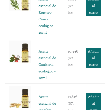
esencial de
al
(IVA
Romero
carro
Inc)
Cineol
ecológico -
10ml
Aceite
10,39
€
Añadir
esencial de
al
(IVA
Gaulteria
carro
Inc)
ecológico -
10ml
Aceite
27,81
€
Añadir
esencial de
al
(IVA
Jengibre
carro