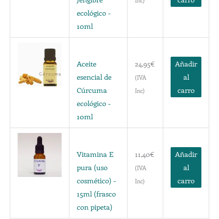
Inc)
ecológico -
10ml
Aceite
24,95
€
Añadir
esencial de
al
(IVA
Cúrcuma
carro
Inc)
ecológico -
10ml
Vitamina E
11,40
€
Añadir
pura (uso
al
(IVA
cosmético) -
carro
Inc)
15ml (frasco
con pipeta)