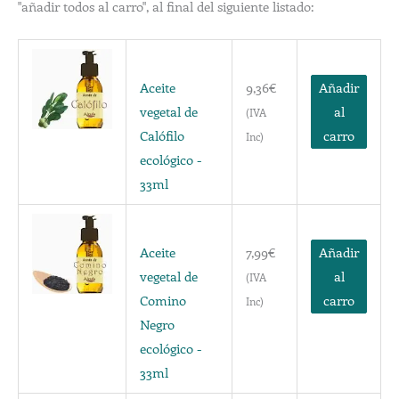
"añadir todos al carro", al final del siguiente listado:
Aceite
9,36
€
Añadir
vegetal de
al
(IVA
Calófilo
carro
Inc)
ecológico -
33ml
Aceite
7,99
€
Añadir
vegetal de
al
(IVA
Comino
carro
Inc)
Negro
ecológico -
33ml