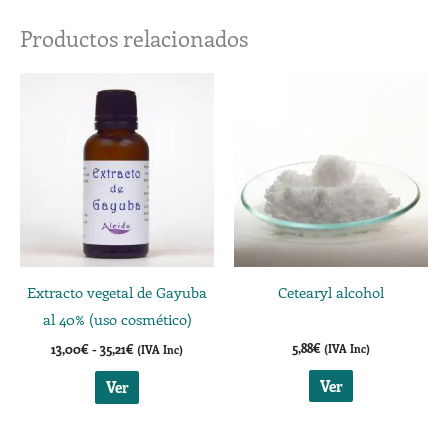
Productos relacionados
Rango
Este
de
producto
precios:
desde
tiene
13,00€
múltiples
hasta
35,21€
variantes.
Las
opciones
se
Extracto vegetal de Gayuba
Cetearyl alcohol
pueden
al 40% (uso cosmético)
elegir
5,88
€
13,00
€
-
35,21
€
(IVA Inc)
(IVA Inc)
en
la
Ver
Ver
página
de