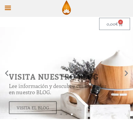
Ir
al
contenido
0
Cart
0,00
€
VISITA NUESTRO BLOG
Lee información y descubre curiosidades
en nuestro BLOG.
VISITA EL BLOG