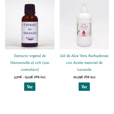
Rango
Este
producto
de
producto
precios:
desde
tiene
5,70€
múltiples
hasta
13,15€
variantes.
Las
opciones
se
Extracto vegetal de
Gel de Aloe Vera Barbadensis
pueden
Hamamelis al 10% (uso
con Aceite esencial de
elegir
cosmético)
Lavanda
en
5,70
€
-
13,15
€
20,79
€
(IVA Inc)
(IVA Inc)
la
página
Ver
Ver
de
producto