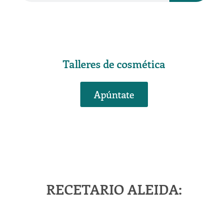
a
s
r
c
p
a
o
r
r
Talleres de cosmética
:
Apúntate
RECETARIO ALEIDA: