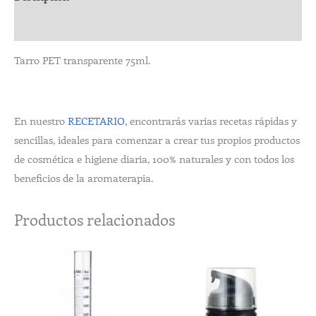
Valoraciones (0)
Tarro PET transparente 75ml.
En nuestro
RECETARIO
, encontrarás varias recetas rápidas y
sencillas, ideales para comenzar a crear tus propios productos
de cosmética e higiene diaria, 100% naturales y con todos los
beneficios de la aromaterapia.
Productos relacionados
Rango
Este
de
producto
precios:
desde
tiene
11,53€
múltiples
hasta