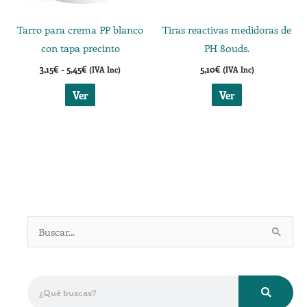
se
Tarro para crema PP blanco
Tiras reactivas medidoras de
pueden
con tapa precinto
PH 80uds.
elegir
3,15
€
-
5,45
€
5,10
€
(IVA Inc)
(IVA Inc)
en
la
Ver
Ver
página
de
producto
B
u
s
B
c
u