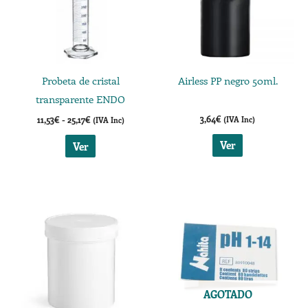
25,17€
variantes.
Las
opciones
se
Probeta de cristal
Airless PP negro 50ml.
pueden
transparente ENDO
elegir
3,64
€
11,53
€
-
25,17
€
(IVA Inc)
(IVA Inc)
en
la
Ver
Ver
página
de
Rango
Este
producto
de
producto
precios:
desde
tiene
3,15€
múltiples
hasta
5,45€
variantes.
Las
AGOTADO
opciones