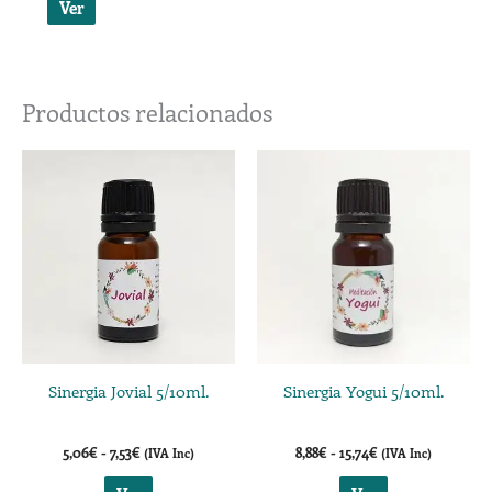
Ver
Productos relacionados
Rango
Rango
Este
Este
de
de
producto
producto
precios:
precios:
desde
desde
tiene
tiene
5,06€
8,88€
múltiples
múltiples
hasta
hasta
7,53€
15,74€
variantes.
variantes.
Las
Las
opciones
opciones
se
se
Sinergia Jovial 5/10ml.
Sinergia Yogui 5/10ml.
pueden
pueden
elegir
elegir
5,06
€
-
7,53
€
8,88
€
-
15,74
€
(IVA Inc)
(IVA Inc)
en
en
la
la