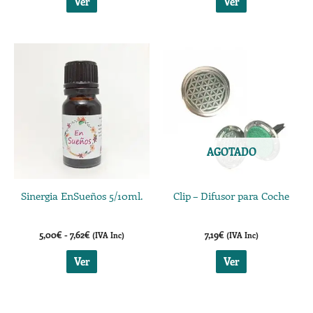
Ver
Ver
página
página
de
de
Rango
Este
producto
producto
de
producto
precios:
desde
tiene
5,00€
múltiples
hasta
7,62€
variantes.
Las
AGOTADO
opciones
se
Sinergia EnSueños 5/10ml.
Clip – Difusor para Coche
pueden
elegir
5,00
€
-
7,62
€
7,19
€
(IVA Inc)
(IVA Inc)
en
la
Ver
Ver
página
de