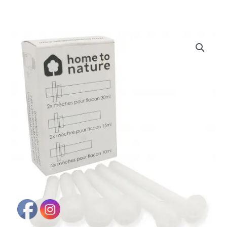
Pluglia
Sonic
-
Racargas
(6
unidades)
cantidad