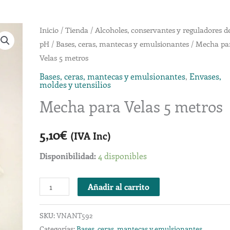
Mecha
Inicio
/
Tienda
/
Alcoholes, conservantes y reguladores d
pH
/
Bases, ceras, mantecas y emulsionantes
/ Mecha pa
para
Velas 5 metros
Velas
5
Bases, ceras, mantecas y emulsionantes
,
Envases,
moldes y utensilios
metros
Mecha para Velas 5 metros
cantidad
5,10
€
(IVA Inc)
Disponibilidad:
4 disponibles
Añadir al carrito
SKU:
VNANT592
Categorías:
Bases, ceras, mantecas y emulsionantes
,