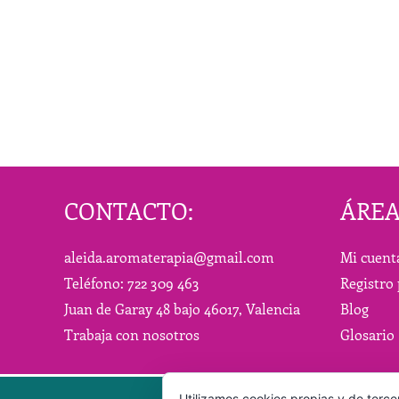
p
CONTACTO:
ÁREA
aleida.aromaterapia@gmail.com
Mi cuent
Teléfono: 722 309 463
Registro 
Juan de Garay 48 bajo 46017, Valencia
Blog
Trabaja con nosotros
Glosario
Utilizamos cookies propias y de terce