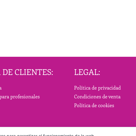
roducto
producto
 DE CLIENTES:
LEGAL:
a
Política de privacidad
para profesionales
Condiciones de venta
Política de cookies
ros para garantizar el funcionamiento de la web,