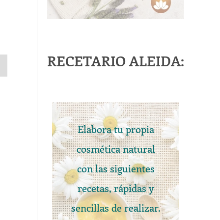
RECETARIO ALEIDA:
Elabora tu propia
cosmética natural
con las siguientes
recetas, rápidas y
sencillas de realizar.