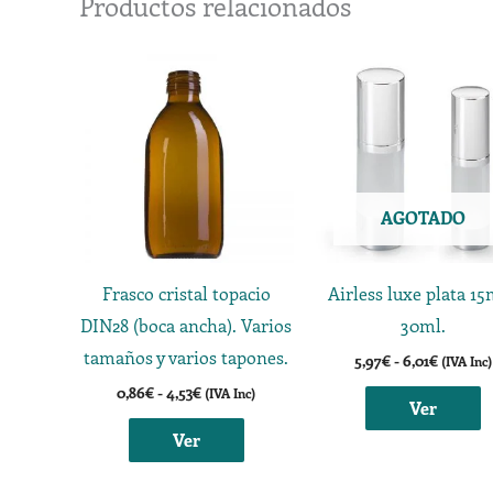
Productos relacionados
Rango
Rango
E
de
de
p
precios:
precios:
desde
desde
t
0,86€
5,97€
hasta
hasta
m
4,53€
6,01€
v
AGOTADO
L
o
s
Frasco cristal topacio
Airless luxe plata 15
p
DIN28 (boca ancha). Varios
30ml.
e
tamaños y varios tapones.
5,97
€
-
6,01
€
(IVA Inc)
e
0,86
€
-
4,53
€
(IVA Inc)
Ver
l
Ver
p
d