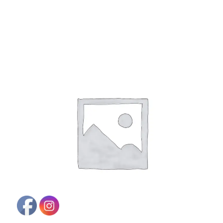
Frasco
topacio
DIN18
30ml.
cantidad