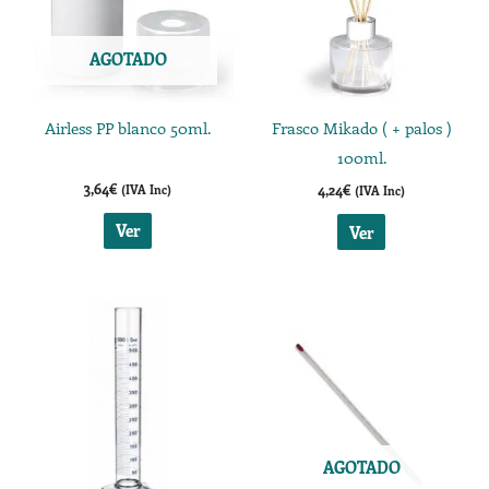
AGOTADO
Airless PP blanco 50ml.
Frasco Mikado ( + palos )
100ml.
3,64
€
4,24
€
(IVA Inc)
(IVA Inc)
Ver
Ver
Rango
Este
de
producto
precios:
desde
tiene
11,53€
múltiples
hasta
25,17€
variantes.
Las
AGOTADO
opciones