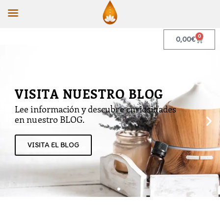
Ir
al
contenido
0
Cart
0,00
€
VISITA NUESTRO BLOG
Lee información y descubre curiosidades
en nuestro BLOG.
VISITA EL BLOG